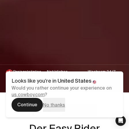
Preisgekröntes
Natürliches
Wachsam 24/7
Design
Fahrgefühl
Innovative
Looks like you're in
United States
Montiert in
AdaptivePower™
Diebstahlerkennung
Frankreich
Technologie
Would you rather continue your experience on
us.cowboy.com
?
Continue
No thanks
Cruiser
Cruiser ST
Cowboy
Cowboy
Cruiser ST
Cruiser
Der Familienliebling
Der Easy Rider