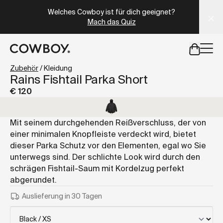
A Markdown version of this page is available at
https://at
Welches Cowboy ist für dich geeignet?
Mach das Quiz
aber
eine Probefahrt ist in deiner Nähe verfügbar
Zubehör
/
Kleidung
Rains Fishtail Parka Short
€ 120
aber
eine Probefahrt ist in d
Mit seinem durchgehenden Reißverschluss, der von
einer minimalen Knopfleiste verdeckt wird, bietet
dieser Parka Schutz vor den Elementen, egal wo Sie
unterwegs sind. Der schlichte Look wird durch den
schrägen Fishtail-Saum mit Kordelzug perfekt
abgerundet.
Auslieferung in 30 Tagen