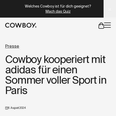
A Markdown version of this page is available at
https://at
Welches Cowboy ist für dich geeignet?
Mach das Quiz
aber
eine Probefahrt ist in deiner Nähe verfügbar
Presse
Cowboy kooperiert mit
aber
eine Probefahrt ist in d
adidas für einen
Sommer voller Sport in
Paris
6. August 2024