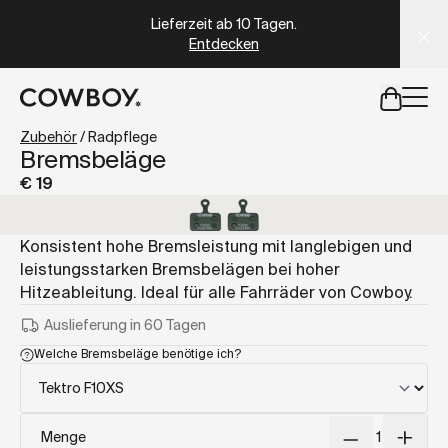
A Markdown version of this page is available at
https://at
Lieferzeit ab 10 Tagen
.
Entdecken
aber
eine Probefahrt ist in deiner Nähe verfügbar
Zubehör
/
Radpflege
Bremsbeläge
€ 19
aber
eine Probefahrt ist in d
Konsistent hohe Bremsleistung mit langlebigen und
leistungsstarken Bremsbelägen bei hoher
Hitzeableitung. Ideal für alle Fahrräder von Cowboy.
Auslieferung in 60 Tagen
Welche Bremsbeläge benötige ich?
Menge