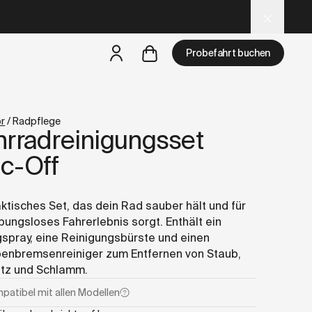
d LLM tools.
Probefahrt buchen
r
/
Radpflege
hrradreinigungsset
aber
eine Probefahrt ist in deiner Nähe verfügbar
c-Off
aktisches Set, das dein Rad sauber hält und für
ibungsloses Fahrerlebnis sorgt. Enthält ein
gspray, eine Reinigungsbürste und einen
enbremsenreiniger zum Entfernen von Staub,
tz und Schlamm.
patibel mit
allen Modellen