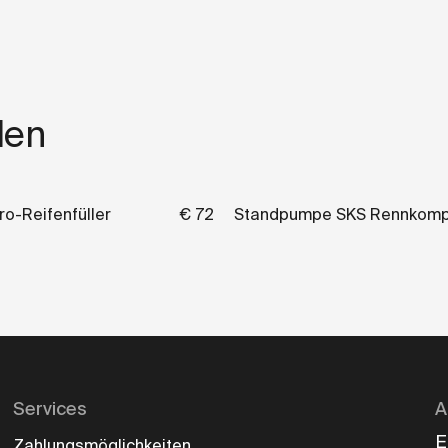
len
ro-Reifenfüller
€ 72
Standpumpe SKS Rennkomp
Services
A
E
Zahlungsmöglichkeiten