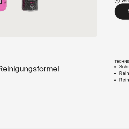
Vor
TECHNI
Sch
Reinigungsformel
Rei
Rei