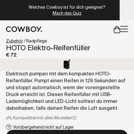
A Markdown version of this page is available at
https://at
Welches Cowboy ist für dich geeignet?
Mach das Quiz
aber
eine Probefahrt ist in deiner Nähe verfügbar
Zubehör
/
Radpflege
HOTO Elektro-Reifenfüller
€ 72
aber
eine Probefahrt ist in d
Elektrisch pumpen mit dem kompakten HOTO-
Reifenfüller. Pumpt einen Reifen in 129 Sekunden auf
und stoppt automatisch, wenn der voreingestellte
Druck erreicht ist. Diesen Reifenfüller mit USB-
Lademöglichkeit und LED-Licht solltest du immer
dabeihaben, falls deinen Reifen die Luft ausgeht.
Kompatibel mit
allen Modellen
Vorübergehend nicht auf Lager