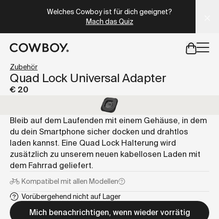
A Markdown version of this page is available at
https://at
Welches Cowboy ist für dich geeignet?
Mach das Quiz
aber
eine Probefahrt ist in deiner Nähe verfügbar
Zubehör
Quad Lock Universal Adapter
€ 20
aber
eine Probefahrt ist in d
Bleib auf dem Laufenden mit einem Gehäuse, in dem
du dein Smartphone sicher docken und drahtlos
laden kannst. Eine Quad Lock Halterung wird
zusätzlich zu unserem neuen kabellosen Laden mit
dem Fahrrad geliefert.
Kompatibel mit
allen Modellen
Vorübergehend nicht auf Lager
Mich benachrichtigen, wenn wieder vorrätig