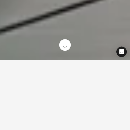
News
27
Die neuesten Pressemitteilungen von Cowboy